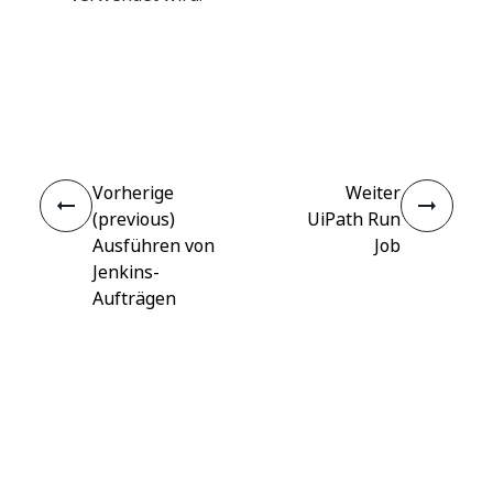
Ja
Nein
thumb_up
thumb_down
Vorherige
Weiter
(previous)
UiPath Run
Ausführen von
Job
Jenkins-
Aufträgen
Verbinden
Benötigen Sie Hilfe?
Support
Möchten Sie lernen?
UiPath Academy
Haben Sie Fragen?
UiPath-Forum