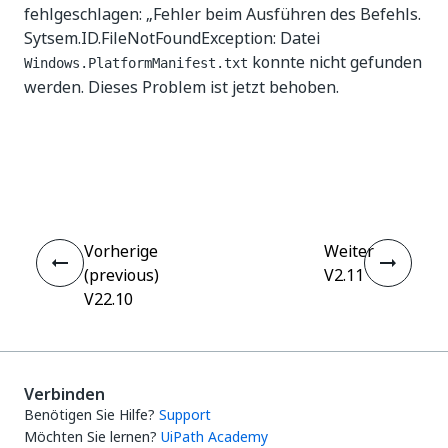
fehlgeschlagen: „Fehler beim Ausführen des Befehls.
Sytsem.ID.FileNotFoundException: Datei
konnte nicht gefunden
Windows.PlatformManifest.txt
werden. Dieses Problem ist jetzt behoben.
Ja
Nein
thumb_up
thumb_down
Vorherige
Weiter
(previous)
V2.11
V22.10
Verbinden
Benötigen Sie Hilfe?
Support
Möchten Sie lernen?
UiPath Academy