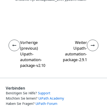
Ja
Nein
thumb_up
thumb_down
Vorherige
Weiter
(previous)
Uipath-
Uipath-
automation-
automation-
package-2.9.1
package-v2.10
Verbinden
Benötigen Sie Hilfe?
Support
Möchten Sie lernen?
UiPath Academy
Haben Sie Fragen?
UiPath-Forum