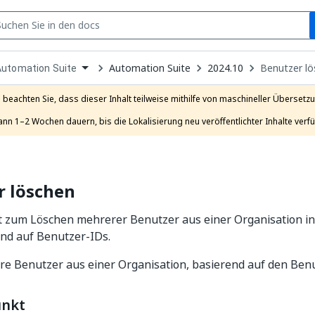
S
pen
Automation Suite
2024.10
Benutzer l
Automation Suite
ropdown
o
hoose
e beachten Sie, dass dieser Inhalt teilweise mithilfe von maschineller Übersetzun
roduct
ann 1–2 Wochen dauern, bis die Lokalisierung neu veröffentlichter Inhalte verfü
r löschen
 zum Löschen mehrerer Benutzer aus einer Organisation in
end auf Benutzer-IDs.
re Benutzer aus einer Organisation, basierend auf den Benu
unkt