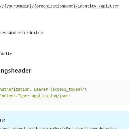
//{yourDomain}/{organizationName}/identity_/api/User
es sind erforderlich:
.Write
ungsheader
Authorization: Bearer {access_token}'
Content-Type: application/json'
S:
zu erhalten, müssen Sie sich mit einer der unter
ccess_token}