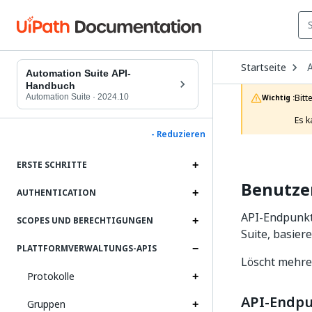
O
Startseite
D
Automation Suite API-
t
Handbuch
c
Automation Suite
·
2024.10
Bitt
Wichtig :
p
Es k
- Reduzieren
ERSTE SCHRITTE
Benutze
AUTHENTICATION
API-Endpunkt
SCOPES UND BERECHTIGUNGEN
Suite, basier
PLATTFORMVERWALTUNGS-APIS
Löscht mehre
Protokolle
API-Endp
Gruppen