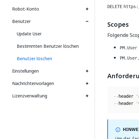
DELETE
https:
Robot-Konto
Benutzer
Scopes
Update User
Folgende Scop
Bestimmten Benutzer löschen
PM.User
Benutzer löschen
PM.User
Einstellungen
Anforder
Nachrichtenvorlagen
Lizenzverwaltung
--
header 
'
--
header 
'
HINWEI
Um das
{a