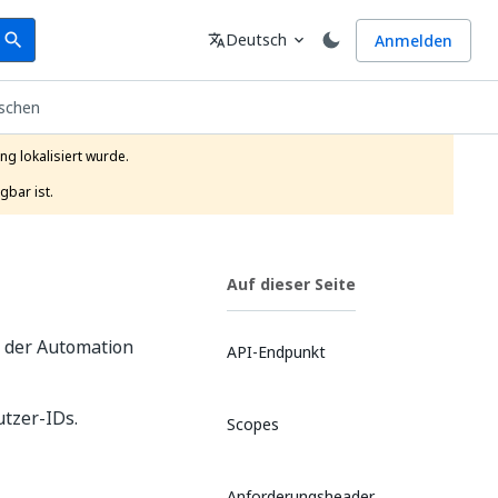
earch
Sprache
Deutsch
Anmelden
search
translate
expand_more
öschen
g lokalisiert wurde.

gbar ist.
Auf dieser Seite
 der Automation
API-Endpunkt
tzer-IDs.
Scopes
Anforderungsheader