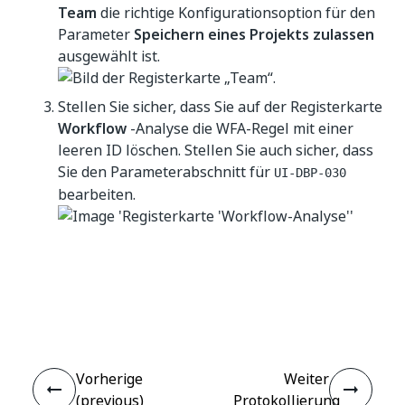
Team
die richtige Konfigurationsoption für den
Parameter
Speichern eines Projekts zulassen
ausgewählt ist.
Stellen Sie sicher, dass Sie auf der Registerkarte
Workflow
-Analyse die WFA-Regel mit einer
leeren ID löschen. Stellen Sie auch sicher, dass
Sie den Parameterabschnitt für
UI-DBP-030
bearbeiten.
Ja
Nein
thumb_up
thumb_down
Vorherige
Weiter
(previous)
Protokollierung