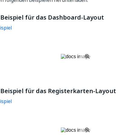
en folgenden Beispielen herunterladen.
: Beispiel für das Dashboard-Layout
spiel
: Beispiel für das Registerkarten-Layout
spiel