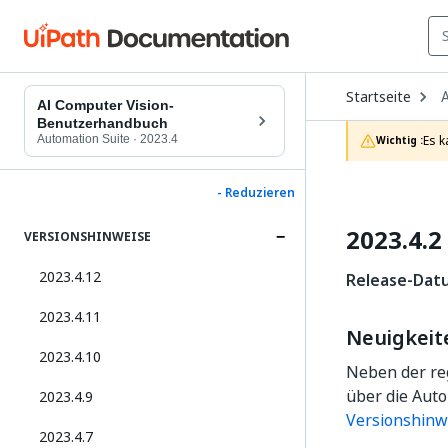
O
Startseite
A
D
AI Computer Vision-
t
Benutzerhandbuch
c
Automation Suite
·
2023.4
Es k
Wichtig :
p
- Reduzieren
2023.4.2
VERSIONSHINWEISE
2023.4.12
Release-Datu
2023.4.11
Neuigkeit
2023.4.10
Neben der reg
über die Auto
2023.4.9
Versionshinw
2023.4.7