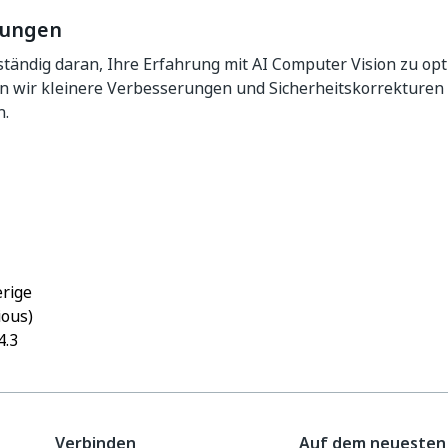
rungen
ständig daran, Ihre Erfahrung mit AI Computer Vision zu opt
n wir kleinere Verbesserungen und Sicherheitskorrekture
.
Ja
Nein
thumb_up
thumb_down
rige
ious)
4.3
Verbinden
Auf dem neuesten 