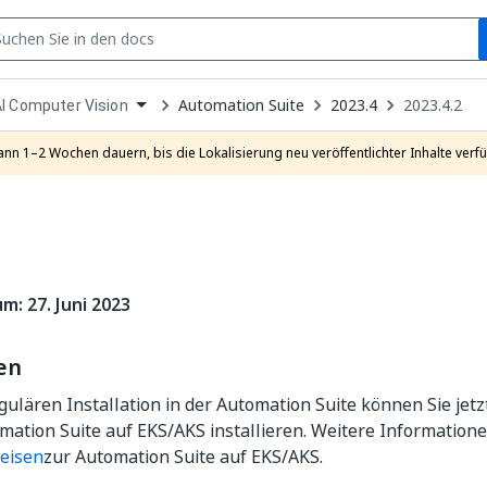
S
pen
Automation Suite
2023.4
2023.4.2
I Computer Vision
ropdown
o
hoose
ann 1–2 Wochen dauern, bis die Lokalisierung neu veröffentlichter Inhalte verfü
roduct
m: 27. Juni 2023
en
ulären Installation in der Automation Suite können Sie jetz
mation Suite auf EKS/AKS installieren. Weitere Informatione
eisen
zur Automation Suite auf EKS/AKS.