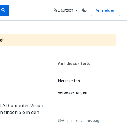
earch
Sprache
Deutsch
Anmelden
search
translate
expand_more
gbar ist.
Auf dieser Seite
Neuigkeiten
Verbesserungen
t AI Computer Vision
n finden Sie in den
Help improve this page