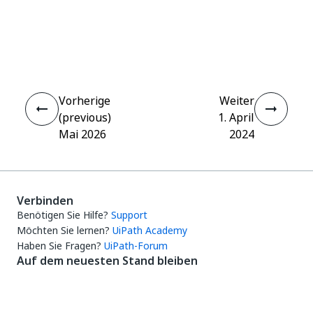
Ja
Nein
thumb_up
thumb_down
Vorherige
Weiter
(previous)
1. April
Mai 2026
2024
Verbinden
Benötigen Sie Hilfe?
Support
Möchten Sie lernen?
UiPath Academy
Haben Sie Fragen?
UiPath-Forum
Auf dem neuesten Stand bleiben