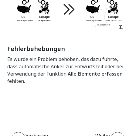
Fehlerbehebungen
Es wurde ein Problem behoben, das dazu führte,
dass automatische Anker zur Entwurfszeit oder bei
Verwendung der Funktion
Alle Elemente erfassen
fehlten.
Ja
Nein
thumb_up
thumb_down
Vorherige
Weiter