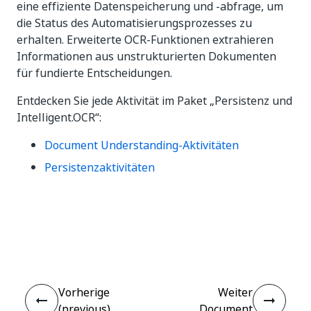
eine effiziente Datenspeicherung und -abfrage, um
die Status des Automatisierungsprozesses zu
erhalten. Erweiterte OCR-Funktionen extrahieren
Informationen aus unstrukturierten Dokumenten
für fundierte Entscheidungen.
Entdecken Sie jede Aktivität im Paket „Persistenz und
Intelligent.OCR“:
Document Understanding-Aktivitäten
Persistenzaktivitäten
Ja
Nein
thumb_up
thumb_down
Vorherige
Weiter
(previous)
Document