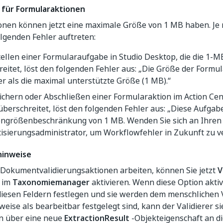
 für Formularaktionen
onen können jetzt eine maximale Größe von 1 MB haben. Je 
lgenden Fehler auftreten:
tellen einer Formularaufgabe in Studio Desktop, die die 1-
eitet, löst den folgenden Fehler aus: „Die Größe der Form
er als die maximal unterstützte Größe (1 MB).“
chern oder Abschließen einer Formularaktion im Action Cent
berschreitet, löst den folgenden Fehler aus: „Diese Aufgabe
ngrößenbeschränkung von 1 MB. Wenden Sie sich an Ihren
isierungsadministrator, um Workflowfehler in Zukunft zu v
hinweise
 Dokumentvalidierungsaktionen arbeiten, können Sie jetzt
V
d im
Taxonomiemanager
aktivieren. Wenn diese Option aktivi
iesen Feldern festlegen und sie werden dem menschlichen V
eise als bearbeitbar festgelegt sind, kann der Validierer s
n über eine neue
ExtractionResult
-Objekteigenschaft an d