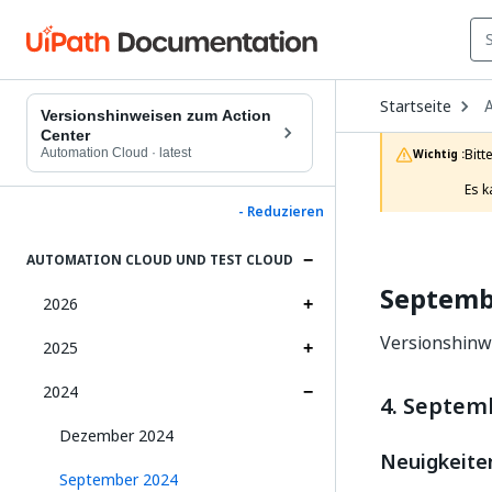
O
Startseite
A
D
Versionshinweisen zum Action
t
Center
c
Automation Cloud
·
latest
Bitt
Wichtig :
p
Es k
- Reduzieren
AUTOMATION CLOUD UND TEST CLOUD
Septemb
2026
Versionshinw
2025
2024
4. Septem
Dezember 2024
Neuigkeite
September 2024