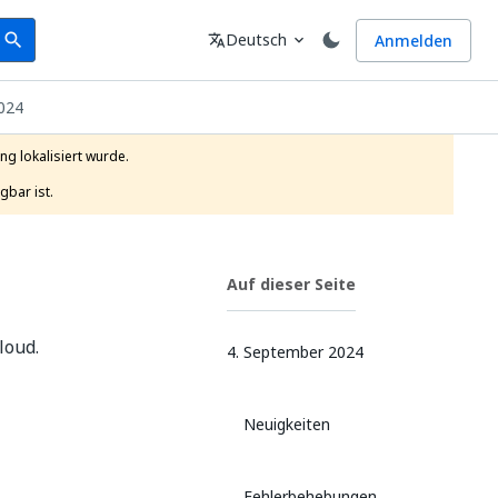
earch
Sprache
Deutsch
Anmelden
search
translate
expand_more
024
g lokalisiert wurde.

gbar ist.
Auf dieser Seite
loud.
4. September 2024
Neuigkeiten
Fehlerbehebungen