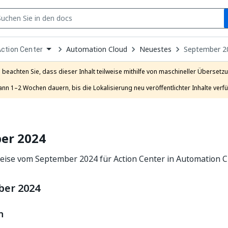
S
pen
Automation Cloud
Neuestes
September 2
ction Center
ropdown
o
hoose
e beachten Sie, dass dieser Inhalt teilweise mithilfe von maschineller Übersetzun
roduct
ann 1–2 Wochen dauern, bis die Lokalisierung neu veröffentlichter Inhalte verfü
er 2024
eise vom September 2024 für Action Center in Automation C
ber 2024
n