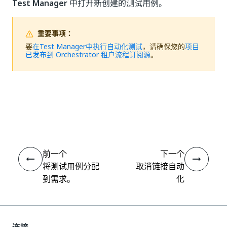
Test Manager
中打开新创建的测试用例。
重要事项：
要
在
Test Manager
中执行自动化测试
，请确保您的
项目
已发布到 Orchestrator 租户流程订阅源
。
是
否
thumb_up
thumb_down
前一个
下一个
将测试用例分配
取消链接自动
到需求。
化