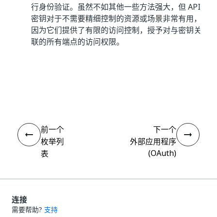
行身份验证。虽然不如其他一些方法强大，但 API
密钥对于不需要精细控制的资源或场景非常有用，
因为它们提供了有限的访问控制，授予对与密钥关
联的所有端点的访问权限。
是
否
thumb_up
thumb_down
前一个
下一个
枚举列
外部应用程序
(OAuth)
表
连接
需要帮助?
支持