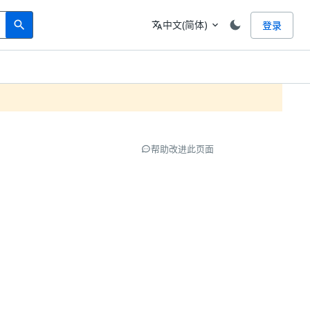
Search
语言
中文(简体)
登录
search
translate
expand_more
帮助改进此页面