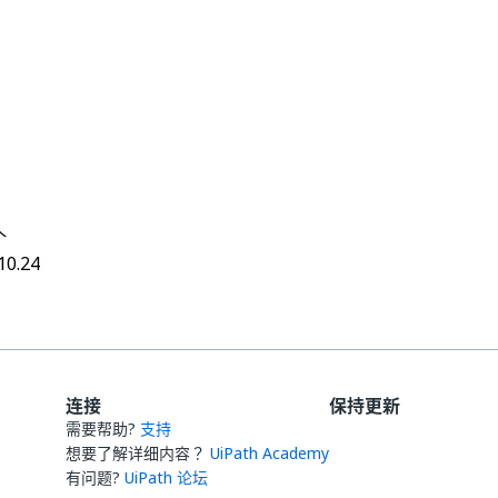
是
否
thumb_up
thumb_down
个
10.24
连接
保持更新
需要帮助?
支持
想要了解详细内容？
UiPath Academy
有问题?
UiPath 论坛