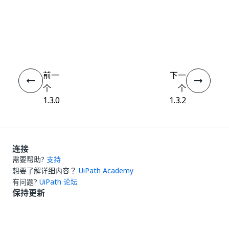
是
否
thumb_up
thumb_down
前一
下一
个
个
1.3.0
1.3.2
连接
需要帮助?
支持
想要了解详细内容？
UiPath Academy
有问题?
UiPath 论坛
保持更新