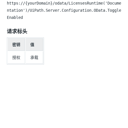
https://{yourDomain}/odata/LicensesRuntime('Docume
ntation')/UiPath.Server.Configuration.OData.Toggle
Enabled
请求标头
密钥
值
授权
承载
请求正文
{
"key"
:
"Documentation"
,
"robotType"
:
"Unattended"
,
"enabled"
:
false
}