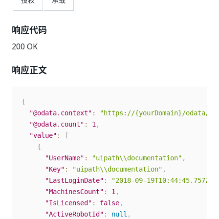
响应代码
200 OK
响应正文
{
"@odata.context"
:
"https://{yourDomain}/odata/$m
"@odata.count"
:
1
,
"value"
:
[
{
"UserName"
:
"uipath\\documentation"
,
"Key"
:
"uipath\\documentation"
,
"LastLoginDate"
:
"2018-09-19T10:44:45.757Z"
,
"MachinesCount"
:
1
,
"IsLicensed"
:
false
,
"ActiveRobotId"
:
null
,