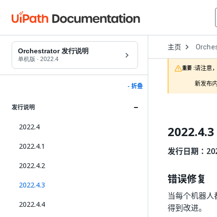
Open
主页
Orches
Dropd
Orchestrator 发行说明
to
单机版
·
2022.4
choose
请注意，
重要 :
product
新发布内
- 折叠
发行说明
2022.4
2022.4.3
2022.4.1
发行日期：2022
2022.4.2
错误修复
2022.4.3
当每个机器人
2022.4.4
得到改进。