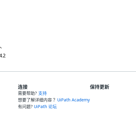
是
否
thumb_up
thumb_down
个
4.2
连接
保持更新
需要帮助?
支持
想要了解详细内容？
UiPath Academy
有问题?
UiPath 论坛