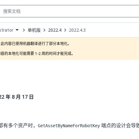
单机版
2022.4
2022.4.3
trator
own
此内容已使用机器翻译进行了部分本地化。

容的本地化可能需要 1-2 周的时间才能完成。
 年 8 月 17 日
都有多个资产时，
端点的设计会导
GetAssetByNameForRobotKey