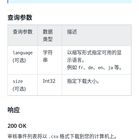
查询参数
查询参数
数据
描述
类型
字符
以缩写形式指定可用的显
language
串
示语言。
(可选)
例如
、
、
、
等。
fr
de
en
ja
Int32
指定下载大小。
size
(可选)
响应
200 OK
审核事件列表将以
格式下载到您的计算机上。
.csv