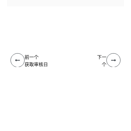
是
否
thumb_up
thumb_down
前一个
下一
获取审核日
个
志
组
连接
需要帮助?
支持
想要了解详细内容？
UiPath Academy
有问题?
UiPath 论坛
保持更新