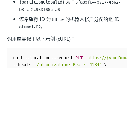
为：
{partitionGlobalId}
3fa85f64-5717-4562-
b3fc-2c963f66afa6
您希望将 ID 为
的机器人帐户分配给组 ID
88-uv
。
alumni-02
调用应类似于以下示例 (cURL)：
curl 
--
location 
--
request 
PUT
'https://{yourDomain
--
header 
'Authorization: Bearer 1234'
--
header 
'Content-Type: application/json'
--
data
-
raw '
{
"partitionGlobalId"
:
"3fa85f64-5717-4562-b3fc-
"displayName"
:
"Roby"
,
"groupIDsToAdd"
:
[
"alumni-02"
]
,
"groupIDsToRemove"
:
[
]
}
'