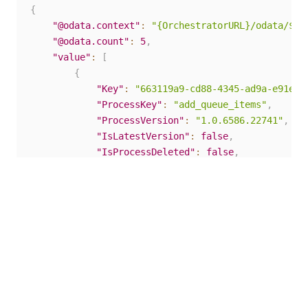
{
"@odata.context"
:
"{OrchestratorURL}/odata/$me
"@odata.count"
:
5
,
"value"
:
[
{
"Key"
:
"663119a9-cd88-4345-ad9a-e91e96
"ProcessKey"
:
"add_queue_items"
,
"ProcessVersion"
:
"1.0.6586.22741"
,
"IsLatestVersion"
:
false
,
"IsProcessDeleted"
:
false
,
"Description"
:
null
,
"Name"
:
"add_queue_items_doc_env"
,
"EnvironmentId"
:
312
,
"EnvironmentName"
:
"doc_env"
,
"Id"
:
422
}
,
{
"Key"
:
"57fb1bd5-f8fd-40b4-be7b-4a18f3
"ProcessKey"
:
"DataScraping"
,