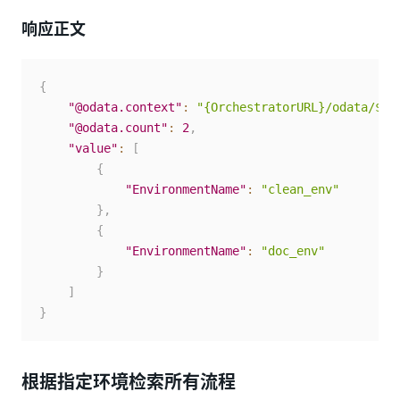
响应正文
{
"@odata.context"
:
"{OrchestratorURL}/odata/$me
"@odata.count"
:
2
,
"value"
:
[
{
"EnvironmentName"
:
"clean_env"
}
,
{
"EnvironmentName"
:
"doc_env"
}
]
}
根据指定环境检索所有流程