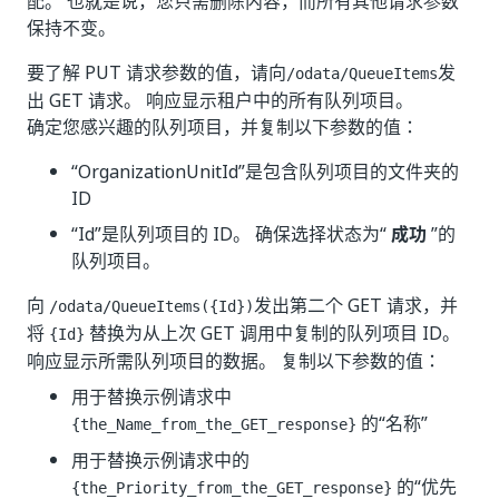
配。 也就是说，您只需删除内容，而所有其他请求参数
保持不变。
要了解 PUT 请求参数的值，请向
发
/odata/QueueItems
出 GET 请求。 响应显示租户中的所有队列项目。
确定您感兴趣的队列项目，并复制以下参数的值：
“OrganizationUnitId”是包含队列项目的文件夹的
ID
“Id”是队列项目的 ID。 确保选择状态为“
成功
”的
队列项目。
向
发出第二个 GET 请求，并
/odata/QueueItems({Id})
将
替换为从上次 GET 调用中复制的队列项目 ID。
{Id}
响应显示所需队列项目的数据。 复制以下参数的值：
用于替换示例请求中
的“名称”
{the_Name_from_the_GET_response}
用于替换示例请求中的
的“优先
{the_Priority_from_the_GET_response}