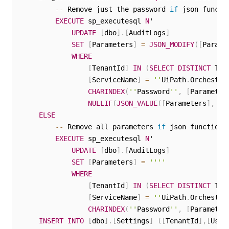
--
 Remove just the password 
if
 json functi
EXECUTE
 sp_executesql 
N
'

UPDATE
[
dbo
]
.
[
AuditLogs
]
SET
[
Parameters
]
=
JSON_MODIFY
(
[
Parame
WHERE
[
TenantId
]
IN
(
SELECT
DISTINCT
 Ten
[
ServiceName
]
=
''
UiPath
.
Orchestra
CHARINDEX
(
''
Password
''
,
[
Parameter
NULLIF
(
JSON_VALUE
(
[
Parameters
]
,
''
ELSE
--
 Remove all parameters 
if
 json functions
EXECUTE
 sp_executesql 
N
'

UPDATE
[
dbo
]
.
[
AuditLogs
]
SET
[
Parameters
]
=
''
''
WHERE
[
TenantId
]
IN
(
SELECT
DISTINCT
 Ten
[
ServiceName
]
=
''
UiPath
.
Orchestra
CHARINDEX
(
''
Password
''
,
[
Parameter
INSERT
INTO
[
dbo
]
.
[
Settings
]
(
[
TenantId
]
,
[
User