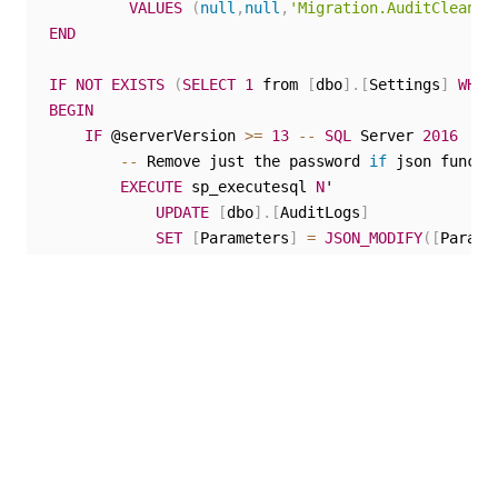
VALUES
(
null
,
null
,
'Migration.AuditCleanup
END
IF
NOT
EXISTS
(
SELECT
1
 from 
[
dbo
]
.
[
Settings
]
WHER
BEGIN
IF
 @serverVersion 
>=
13
--
SQL
 Server 
2016
--
 Remove just the password 
if
 json functi
EXECUTE
 sp_executesql 
N
'

UPDATE
[
dbo
]
.
[
AuditLogs
]
SET
[
Parameters
]
=
JSON_MODIFY
(
[
Parame
WHERE
[
TenantId
]
IN
(
SELECT
DISTINCT
 Ten
[
ServiceName
]
=
''
UiPath
.
Orchestra
CHARINDEX
(
''
AdditionalConfiguratio
ISJSON
(
[
Parameters
]
)
=
1
AND
NULLIF
(
JSON_VALUE
(
[
Parameters
]
,
''
--
 Some records are truncated
,
 so not 
UPDATE
[
dbo
]
.
[
AuditLogs
]
SET
[
Parameters
]
=
''
''
WHERE