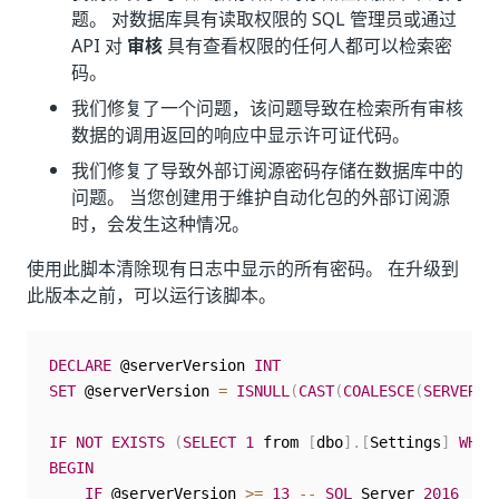
题。
对数据库具有读取权限的 SQL 管理员或通过
API 对
审核
具有查看权限的任何人都可以检索密
码。
我们修复了一个问题，该问题导致在检索所有审核
数据的调用返回的响应中显示许可证代码。
我们修复了导致外部订阅源密码存储在数据库中的
问题。 当您创建用于维护自动化包的外部订阅源
时，会发生这种情况。
使用此脚本清除现有日志中显示的所有密码。 在升级到
此版本之前，可以运行该脚本。
DECLARE
 @serverVersion 
INT
SET
 @serverVersion 
=
ISNULL
(
CAST
(
COALESCE
(
SERVERPR
IF
NOT
EXISTS
(
SELECT
1
 from 
[
dbo
]
.
[
Settings
]
WHER
BEGIN
IF
 @serverVersion 
>=
13
--
SQL
 Server 
2016