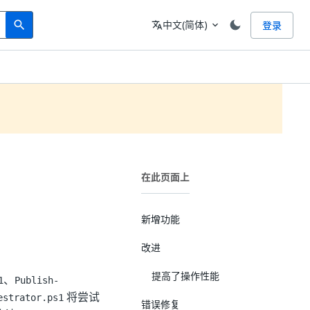
Search
语言
中文(简体)
登录
search
translate
expand_more
在此页面上
新增功能
改进
提高了操作性能
、
1
Publish-
将尝试
estrator.ps1
错误修复