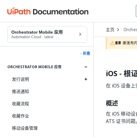
Open
主页
Orches
Dropd
Orchestrator Mobile 应用
to
Automation Cloud
·
latest
choose
新发布内
重要 :
product
- 折叠
ORCHESTRATOR MOBILE 应用
iOS -
发行说明
在 iOS 设备上
推送通知
概述
收藏流程
在 iOS 移动设
收藏作业
ATS 证书问题
移动设备管理