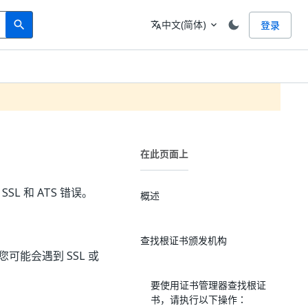
Search
语言
中文(简体)
登录
search
translate
expand_more
在此页面上
SSL 和 ATS 错误。
概述
查找根证书颁发机构
时，您可能会遇到 SSL 或
要使用证书管理器查找根证
书，请执行以下操作：