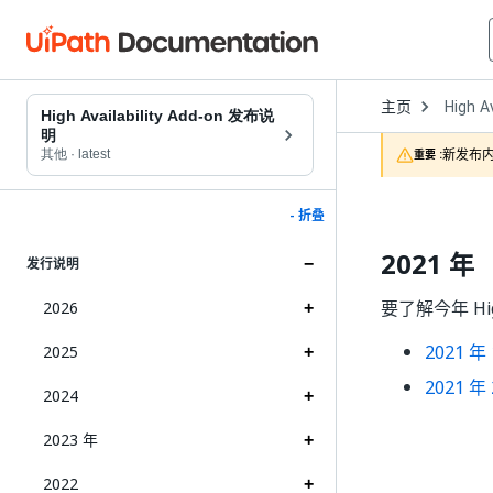
Open
主页
High A
Dropd
High Availability Add-on 发布说
to
明
choose
新发布内
其他
·
latest
重要 :
product
- 折叠
2021 年
发行说明
要了解今年 Hig
2026
2021 年
2025
2021 年
2024
2023 年
2022