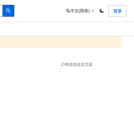
Search
语言
中文(简体)
登录
search
translate
expand_more
帮助改进此页面