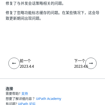
修复了与并发会话策略相关的问题。
修复了忽略功能标志缓存的问题。在某些情况下，这会导
致更新期间出现问题。
是
否
thumb_up
thumb_down
前一个
下一个
2023.4.4
2023.4.6
连接
需要帮助?
支持
想要了解详细内容？
UiPath Academy
有问题?
UiPath 论坛