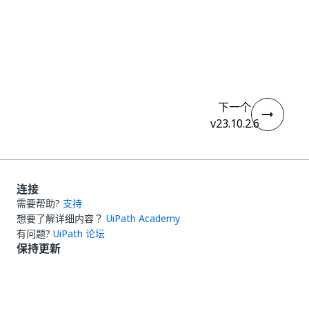
是
否
thumb_up
thumb_down
下一个
v23.10.2.6
连接
需要帮助?
支持
想要了解详细内容？
UiPath Academy
有问题?
UiPath 论坛
保持更新