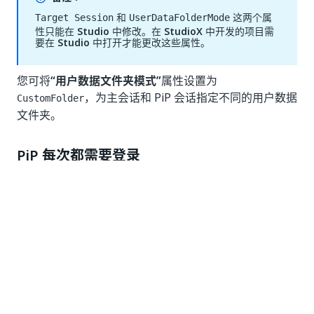
和
这两个属
Target Session
UserDataFolderMode
性只能在
Studio
中修改。在
StudioX
中开发的项目需
要在
Studio
中打开才能更改这些属性。
您可将
“用户数据文件夹模式”
属性设置为
，为主会话和 PiP 会话指定不同的用户数据
CustomFolder
文件夹。
PiP 每次都需要登录
某些 Windows 策略可能会导致 PiP 会话在每次启动时请
求登录，具体取决于您的环境。
使用 Windows Business Hello PIN 时也会发生这种情
况。PIN 身份验证仅在首次生成 PiP 会话时有效。之
后，只能使用用户名和密码登录 PiP 会话。对于某些组织
来说，这可能不是最佳情况，因此我们目前正在寻求将来
更正此行为。