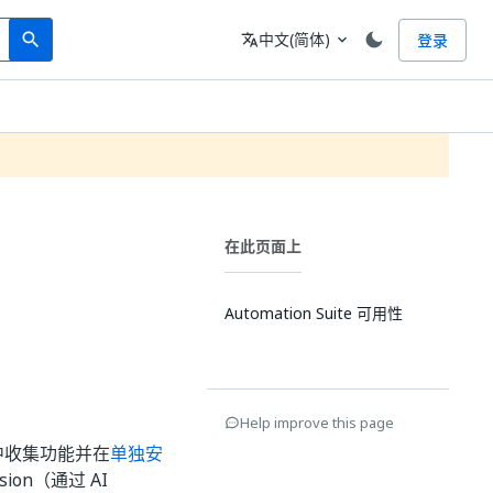
Search
语言
中文(简体)
登录
search
translate
expand_more
在此页面上
Automation Suite 可用性
Help improve this page
d™ 中收集功能并在
单独安
on（通过 AI