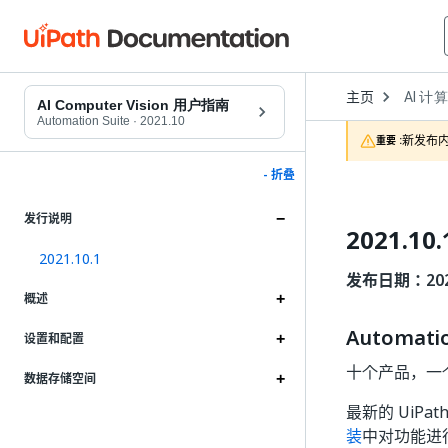
Open
主页
AI 计
Dropd
AI Computer Vision 用户指南
to
Automation Suite
·
2021.10
choose
新发布内
重要 :
product
- 折叠
发行说明
2021.10.
2021.10.1
发布日期：2021
概述
Automati
设置和配置
十个产品，一
数据存储空间
最新的 UiPat
装
中对功能进行