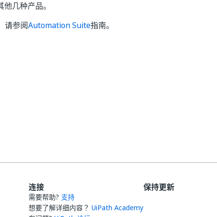
）和其他几种产品。
，请参阅
Automation Suite
指南。
是
否
thumb_up
thumb_down
连接
保持更新
需要帮助?
支持
想要了解详细内容？
UiPath Academy