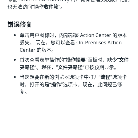
也无法访问“操作
收件箱
”。
错误修复
单击用户图标时，内部部署 Action Center 的版本
丢失。 现在，您可以查看 On-Premises Action
Center 的版本。
首次查看表单操作的“
操作摘要
”面板时，缺少“
文件
夹路径
”。现在，“
文件夹路径
”已按预期显示。
当您想要在新的浏览器选项卡中打开“
流程
”选项卡
时，打开的是“
操作
”选项卡。现在，此问题已修
复。
是
否
thumb_up
thumb_down