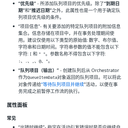
“优先级”
- 所添加队列项目的优先级。除了
“到期日
期”
和
“推迟日期”
之外，此属性也是一个用于确定队
列项目优先级的条件。
“项目信息”- 有关要添加的特定队列项目的附加信息
集合。信息存储在项目中，并在事务处理期间使
用。建议仅使用以下类型的原始值: 数字、布尔值、
字符串和日期时间。字符串参数的值不能包含以下
字符:
和
。参数名称不得包含以下字符:
[
" "
、
、
、
、
。
:
.
,
@
"
“队列项目（输出）”
- 创建队列后从 Orchestrator
作为
对象返回的队列项目。可以将此
QueueItemData
对象传递给
“等待队列项目并继续
”活动，以便在事
务完成之前暂停工作流的执行。
属性面板
常见
“出错时继续”
- 指定在活动引发错误时是否应继续自