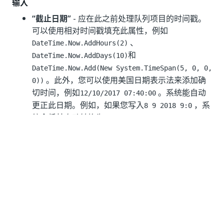
输入
“截止日期”
- 应在此之前处理队列项目的时间戳。
可以使用相对时间戳填充此属性，例如
、
DateTime.Now.AddHours(2)
和
DateTime.Now.AddDays(10)
DateTime.Now.Add(New System.TimeSpan(5, 0, 0,
。此外，您可以使用美国日期表示法来添加确
0))
切时间，例如
。系统能自动
12/10/2017 07:40:00
更正此日期。例如，如果您写入
，系
8 9 2018 9:0
统会将其自动转换为
。
08/09/2018 09:00:00
Orchestrator 文件夹路径
- 与当前流程所在的不同
的
Orchestrator 文件夹的路径
（要在其中创建队列
项目）。要了解有关 Orchestrator 文件夹的更多
信息，请转到
此处
。对于
传统
文件夹，此属性只能
用于
浮动机器人
，并且仅在当前用户在目标文件夹
中具有正确的任务权限时才可用。对于
新式
文件
夹，
不支持文件夹路径覆盖
。此字段仅支持字符串
和
变量。
String