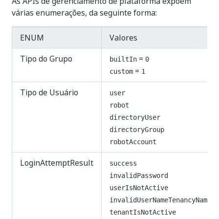
As APIs de gerenciamento de plataforma expõem
várias enumerações, da seguinte forma:
ENUM
Valores
Tipo do Grupo
=
builtIn
0
=
custom
1
Tipo de Usuário
user
robot
directoryUser
directoryGroup
robotAccount
LoginAttemptResult
success
invalidPassword
userIsNotActive
invalidUserNameTenancyName
tenantIsNotActive