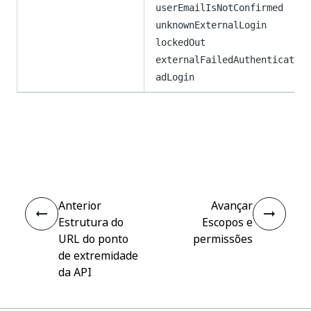
userEmailIsNotConfirmed
unknownExternalLogin
lockedOut
externalFailedAuthentication
adLogin
Sim
Não
thumb_up
thumb_down
Anterior
Avançar
Estrutura do
Escopos e
URL do ponto
permissões
de extremidade
da API