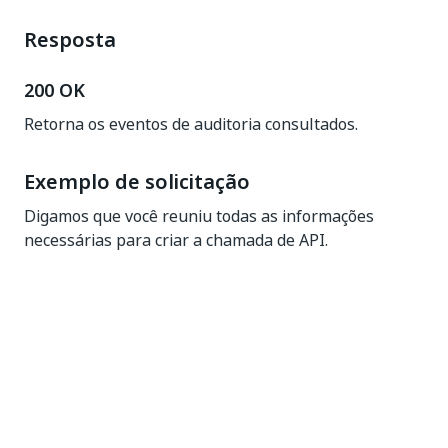
Resposta
200 OK
Retorna os eventos de auditoria consultados.
Exemplo de solicitação
Digamos que você reuniu todas as informações
necessárias para criar a chamada de API.
Seu
é:
{baseURL}
https://cloud.uipath.com/{organizationName}/i
dentity_
Seu
é:
(para considerações
{access_token}
1234
de comprimento).
O
é:
{partitionGlobalId}
3fa85f64-5717-4562-
b3fc-2c963f66afa6