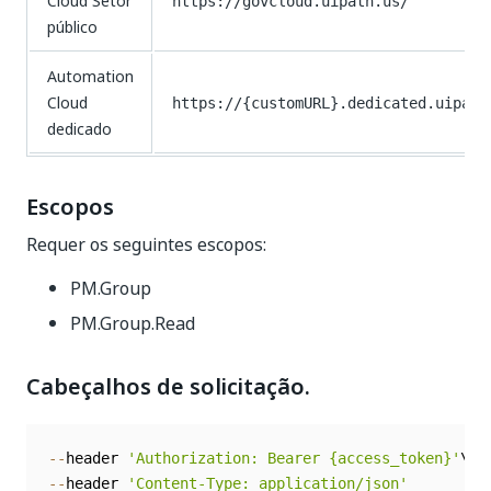
Cloud Setor
https://govcloud.uipath.us/
público
Automation
Cloud
https://{customURL}.dedicated.uipath
dedicado
Escopos
Requer os seguintes escopos:
PM.Group
PM.Group.Read
Cabeçalhos de solicitação.
--
header 
'Authorization: Bearer {access_token}'
--
header 
'Content-Type: application/json'