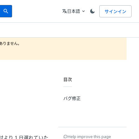
Search
言語
日本語
サインイン
search
translate
expand_more
りません。

目次
バグ修正
Help improve this page
より 1 日遅れていた