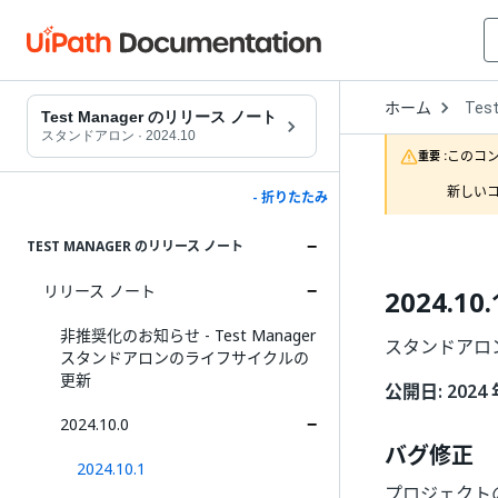
Open
ホーム
Tes
Drop
Test Manager のリリース ノート
to
スタンドアロン
·
2024.10
choo
このコ
重要 :
produ
新しいコ
- 折りたたみ
TEST MANAGER のリリース ノート
リリース ノート
2024.10.
非推奨化のお知らせ - Test Manager
スタンドアロンの 
スタンドアロンのライフサイクルの
更新
公開日: 2024 
2024.10.0
バグ修正
2024.10.1
プロジェクト