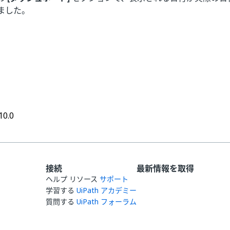
ました。
はい
いいえ
thumb_up
thumb_down
10.0
接続
最新情報を取得
ヘルプ リソース
サポート
学習する
UiPath アカデミー
質問する
UiPath フォーラム