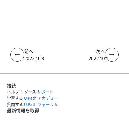
いい
はい
thumb_up
thumb_down
え
前へ
次へ
2022.10.8
2022.10.1
接続
ヘルプ リソース
サポート
学習する
UiPath アカデミー
質問する
UiPath フォーラム
最新情報を取得