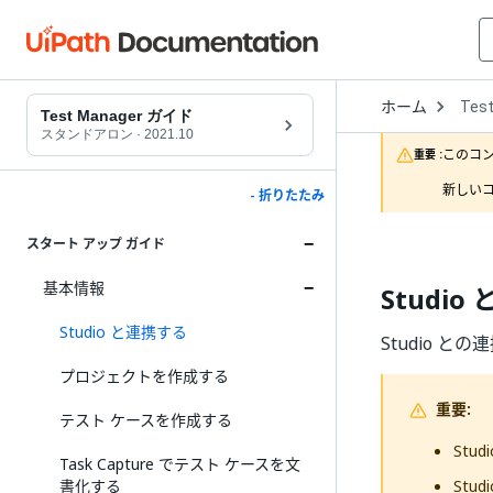
Open
ホーム
Tes
Drop
Test Manager ガイド
to
スタンドアロン
·
2021.10
choo
このコ
重要 :
produ
新しいコ
- 折りたたみ
スタート アップ ガイド
基本情報
Studio
Studio と連携する
Studio 
プロジェクトを作成する
重要:
テスト ケースを作成する
St
Task Capture でテスト ケースを文
書化する
Stu