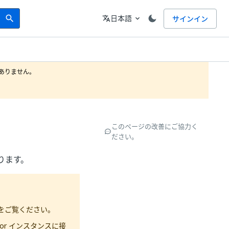
Search
言語
日本語
サインイン
search
translate
expand_more
りません。

このページの改善にご協力く
ださい。
ります。
をご覧ください。
tor インスタンスに接