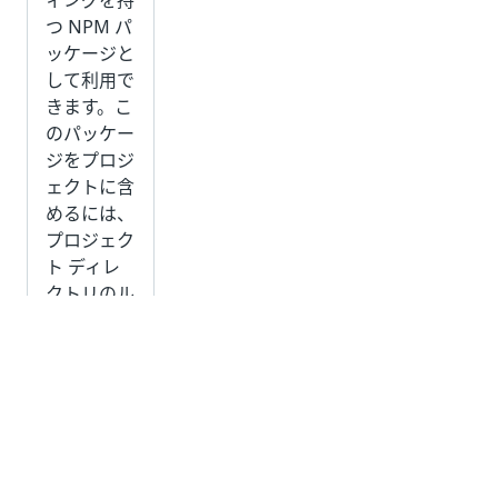
ィングを持
つ NPM パ
ッケージと
して利用で
きます。こ
のパッケー
ジをプロジ
ェクトに含
めるには、
プロジェク
ト ディレ
クトリのル
ートで以下
のコマンド
を実行しま
す。
CDN
: SDK
を含めるに
<
script href
=
"https://download.uip