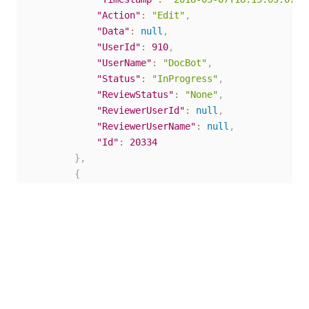
"Action"
:
"Edit"
,
"Data"
:
null
,
"UserId"
:
910
,
"UserName"
:
"DocBot"
,
"Status"
:
"InProgress"
,
"ReviewStatus"
:
"None"
,
"ReviewerUserId"
:
null
,
"ReviewerUserName"
:
null
,
"Id"
:
20334
}
,
{
"QueueItemId"
:
1050203
,
"Timestamp"
:
"2018-03-07T18:15:05.507Z
"Action"
:
"Edit"
,
"Data"
:
null
,
"UserId"
:
910
,
"UserName"
:
"DocBot"
,
"Status"
:
"Failed"
,
"ReviewStatus"
:
"None"
,