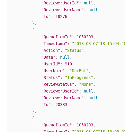
"ReviewerUserId"
:
null
,
"ReviewerUserName"
:
null
,
"Id"
:
18276
}
,
{
"QueueItemId"
:
1050203
,
"Timestamp"
:
"2018-03-07T18:15:04.46Z"
"Action"
:
"Status"
,
"Data"
:
null
,
"UserId"
:
910
,
"UserName"
:
"DocBot"
,
"Status"
:
"InProgress"
,
"ReviewStatus"
:
"None"
,
"ReviewerUserId"
:
null
,
"ReviewerUserName"
:
null
,
"Id"
:
20333
}
,
{
"QueueItemId"
:
1050203
,
"Timestamp"
:
"2018-03-07T18:15:05.07Z"