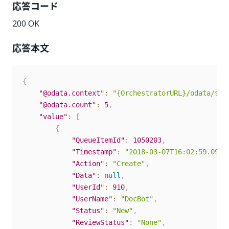
応答コード
200 OK
応答本文
{
"@odata.context"
:
"{OrchestratorURL}/odata/$me
"@odata.count"
:
5
,
"value"
:
[
{
"QueueItemId"
:
1050203
,
"Timestamp"
:
"2018-03-07T16:02:59.09Z"
"Action"
:
"Create"
,
"Data"
:
null
,
"UserId"
:
910
,
"UserName"
:
"DocBot"
,
"Status"
:
"New"
,
"ReviewStatus"
:
"None"
,