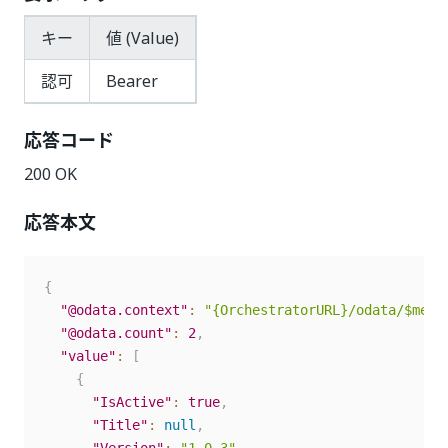
キー
値 (Value)
認可
Bearer
応答コード
200 OK
応答本文
{
"@odata.context"
:
"{OrchestratorURL}/odata/$meta
"@odata.count"
:
2
,
"value"
:
[
{
"IsActive"
:
true
,
"Title"
:
null
,