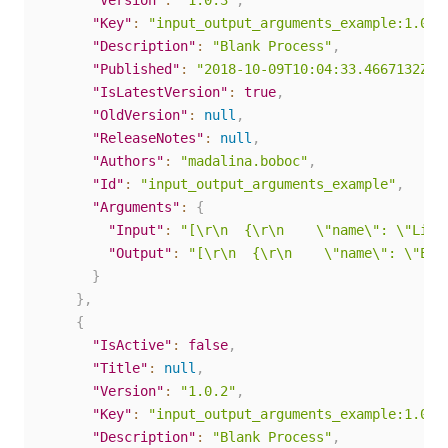
"Version"
:
"1.0.3"
,
"Key"
:
"input_output_arguments_example:1.0.3
"Description"
:
"Blank Process"
,
"Published"
:
"2018-10-09T10:04:33.4667132Z"
,
"IsLatestVersion"
:
true
,
"OldVersion"
:
null
,
"ReleaseNotes"
:
null
,
"Authors"
:
"madalina.boboc"
,
"Id"
:
"input_output_arguments_example"
,
"Arguments"
:
{
"Input"
:
"[\r\n  {\r\n    \"name\": \"Link
"Output"
:
"[\r\n  {\r\n    \"name\": \"Ext
}
}
,
{
"IsActive"
:
false
,
"Title"
:
null
,
"Version"
:
"1.0.2"
,
"Key"
:
"input_output_arguments_example:1.0.2
"Description"
:
"Blank Process"
,