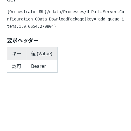
{OrchestratorURL}/odata/Processes/UiPath.Server.Co
nfiguration.OData.DownloadPackage(key='add_queue_i
tems:1.0.6654.27080')
要求ヘッダー
キー
値 (Value)
認可
Bearer
応答コード
200 OK
Retrieving the Arguments of a
Package
/odata/Processes/UiPath.Server.Configuration.OData