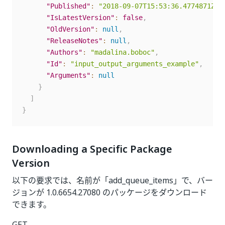
"Published"
:
"2018-09-07T15:53:36.4774871Z"
,
"IsLatestVersion"
:
false
,
"OldVersion"
:
null
,
"ReleaseNotes"
:
null
,
"Authors"
:
"madalina.boboc"
,
"Id"
:
"input_output_arguments_example"
,
"Arguments"
:
null
}
]
}
Downloading a Specific Package
Version
以下の要求では、名前が「add_queue_items」で、バー
ジョンが 1.0.6654.27080 のパッケージをダウンロード
できます。
GET