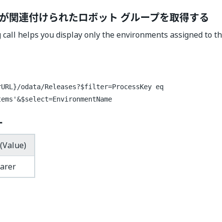
が関連付けられたロボット グループを取得する
 call helps you display only the environments assigned to 
rURL}/odata/Releases?$filter=ProcessKey eq
tems'&$select=EnvironmentName
ー
(Value)
arer