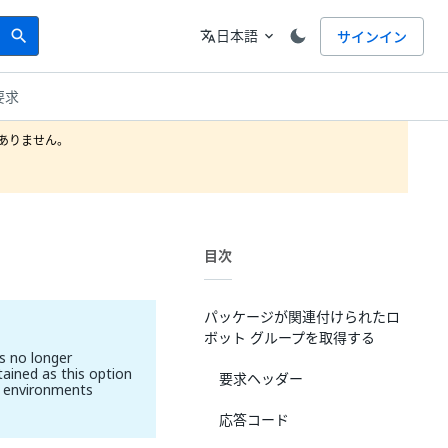
Search
言語
日本語
サインイン
search
translate
expand_more
要求
りません。

目次
パッケージが関連付けられたロ
ボット グループを取得する
s no longer
tained as this option
要求ヘッダー
w environments
応答コード