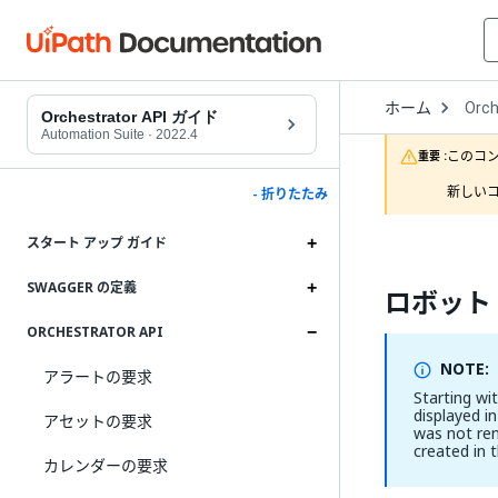
Open
ホーム
Orch
Drop
Orchestrator API ガイド
to
Automation Suite
·
2022.4
choo
このコ
重要 :
produ
新しいコ
- 折りたたみ
スタート アップ ガイド
SWAGGER の定義
ロボット
ORCHESTRATOR API
NOTE:
アラートの要求
Starting wi
displayed in
アセットの要求
was not re
created in 
カレンダーの要求