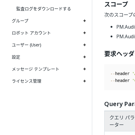
スコープ
監査ログをダウンロードする
次のスコープ
グループ
PM.Audi
ロボット アカウント
PM.Audi
ユーザー (User)
要求ヘッダ
設定
メッセージ テンプレート
--
header 
'
ライセンス管理
--
header 
'
Query Pa
クエリ パ
ーター