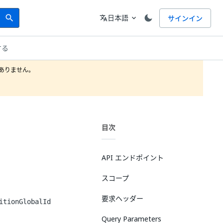
Search
言語
日本語
サインイン
search
translate
expand_more
する
りません。

目次
API エンドポイント
スコープ
要求ヘッダー
itionGlobalId
Query Parameters