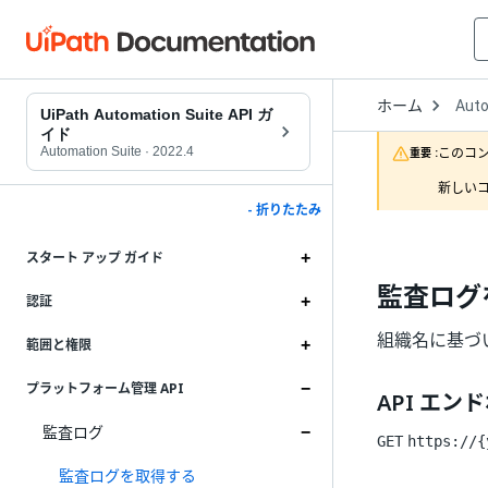
Open
ホーム
Auto
Drop
UiPath Automation Suite API ガ
to
イド
choo
Automation Suite
·
2022.4
このコ
重要 :
produ
新しいコ
- 折りたたみ
スタート アップ ガイド
監査ログ
認証
組織名に基づ
範囲と権限
プラットフォーム管理 API
API エン
監査ログ
GET
https://{
監査ログを取得する