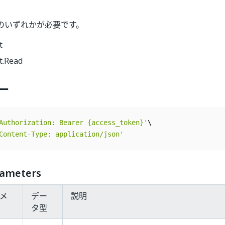
のいずれかが必要です。
t
t.Read
ー
Authorization: Bearer {access_token}'
Content-Type: application/json'
rameters
ラメ
デー
説明
タ型