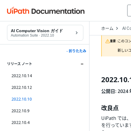
Open
ホーム
AI C
Drop
AI Computer Vision ガイド
to
Automation Suite
·
2022.10
choo
このコ
重要 :
produ
新しいコ
- 折りたたみ
リリース ノート
2022.10.14
2022.10.
2022.10.12
公開日: 2024 
2022.10.10
改良点
2022.10.9
UiPath で
2022.10.4
を行っていま