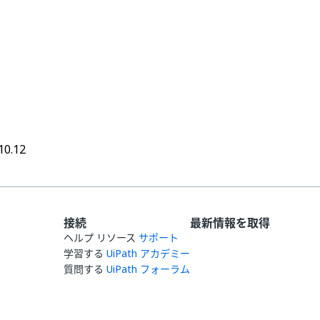
はい
いいえ
thumb_up
thumb_down
10.12
接続
最新情報を取得
ヘルプ リソース
サポート
学習する
UiPath アカデミー
質問する
UiPath フォーラム