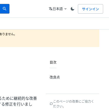
Search
言語
日本語
サインイン
search
translate
expand_more
りません。

目次
改良点
上させるために継続的な改善
このページの改善にご協力く
する修正を行いまし
ださい。