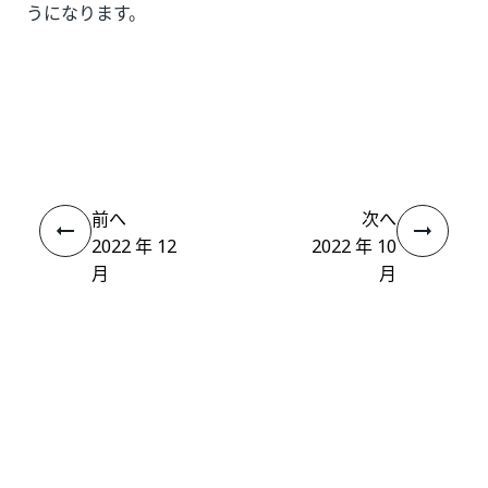
うになります。
いい
はい
thumb_up
thumb_down
え
前へ
次へ
2022 年 12
2022 年 10
月
月
接続
ヘルプ リソース
サポート
学習する
UiPath アカデミー
質問する
UiPath フォーラム
最新情報を取得