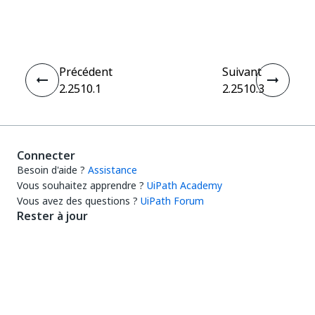
Oui
Non
thumb_up
thumb_down
Précédent
Suivant
2.2510.1
2.2510.3
Connecter
Besoin d'aide ?
Assistance
Vous souhaitez apprendre ?
UiPath Academy
Vous avez des questions ?
UiPath Forum
Rester à jour