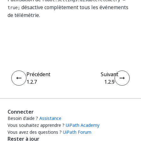
désactive complètement tous les événements
true;
de télémétrie.
Oui
Non
thumb_up
thumb_down
Précédent
Suivant
1.2.7
1.2.9
Connecter
Besoin d'aide ?
Assistance
Vous souhaitez apprendre ?
UiPath Academy
Vous avez des questions ?
UiPath Forum
Rester à jour