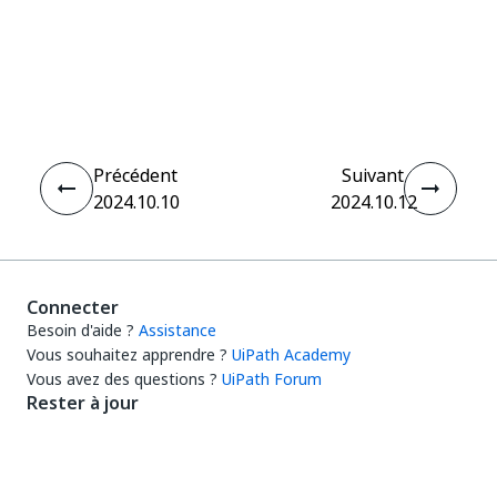
Oui
Non
thumb_up
thumb_down
Précédent
Suivant
2024.10.10
2024.10.12
Connecter
Besoin d'aide ?
Assistance
Vous souhaitez apprendre ?
UiPath Academy
Vous avez des questions ?
UiPath Forum
Rester à jour