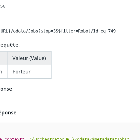
se.
rURL}/odata/Jobs?$top=3&$filter=Robot/Id eq 749
requête.
Valeur (Value)
n
Porteur
ponse
réponse
a.context"
:
"{OrchestratorURL}/odata/$metadata#Jobs"
,