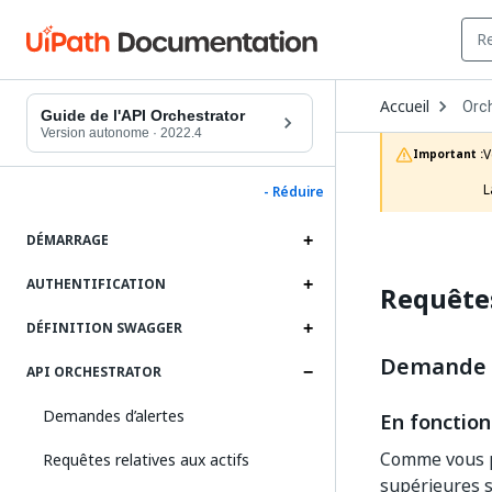
Ope
Accueil
Orc
Dro
Guide de l'API Orchestrator
to
Version autonome
·
2022.4
choo
V
Important :
prod
L
- Réduire
DÉMARRAGE
AUTHENTIFICATION
Requêtes
DÉFINITION SWAGGER
Demande d
API ORCHESTRATOR
Demandes d’alertes
En fonction
Comme vous po
Requêtes relatives aux actifs
supérieures s