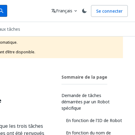
arch
Langue
Français
Se connecter
earch
translate
expand_more
aux tâches
tomatique.

nt d’être disponible.
Sommaire de la page
Demande de tâches
e
démarrées par un Robot
spécifique
En fonction de l'ID de Robot
ue les trois tâches
ches ont été renvoyés
En fonction du nom de