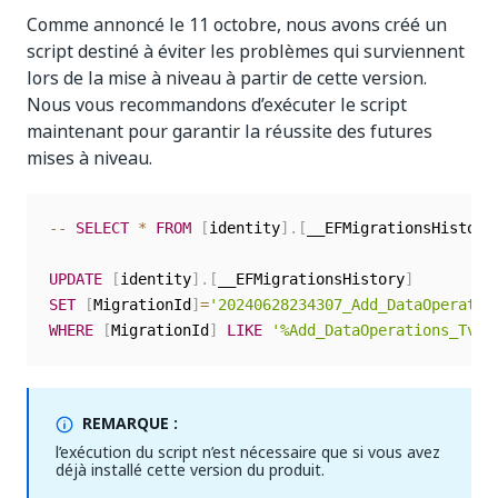
Comme annoncé le 11 octobre, nous avons créé un
script destiné à éviter les problèmes qui surviennent
lors de la mise à niveau à partir de cette version.
Nous vous recommandons d’exécuter le script
maintenant pour garantir la réussite des futures
mises à niveau.
--
SELECT
*
FROM
[
identity
]
.
[
__EFMigrationsHistory
UPDATE
[
identity
]
.
[
__EFMigrationsHistory
]
SET
[
MigrationId
]
=
'20240628234307_Add_DataOperatio
WHERE
[
MigrationId
]
LIKE
'%Add_DataOperations_Tvps
REMARQUE :
l’exécution du script n’est nécessaire que si vous avez
déjà installé cette version du produit.