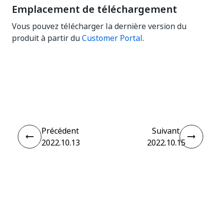
Emplacement de téléchargement
Vous pouvez télécharger la dernière version du
produit à partir du
Customer Portal
.
Oui
Non
thumb_up
thumb_down
Précédent
Suivant
2022.10.13
2022.10.15
Connecter
Besoin d'aide ?
Assistance
Vous souhaitez apprendre ?
UiPath Academy