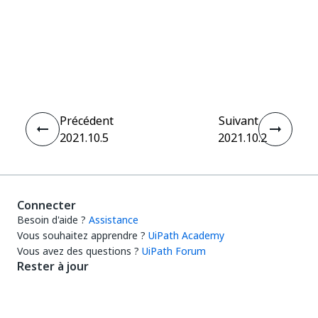
Oui
Non
thumb_up
thumb_down
Précédent
Suivant
2021.10.5
2021.10.2
Connecter
Besoin d'aide ?
Assistance
Vous souhaitez apprendre ?
UiPath Academy
Vous avez des questions ?
UiPath Forum
Rester à jour