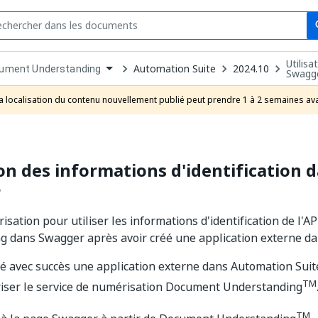
Se
s
Utilisa
n
Automation Suite
2024.10
ument Understanding
Swagg
pdown
se
a localisation du contenu nouvellement publié peut prendre 1 à 2 semaines ava
uct
ion des informations d'identification 
r
risation pour utiliser les informations d'identification de l'
 dans Swagger après avoir créé une application externe da
é avec succès une application externe dans Automation Suite
TM
riser le service de numérisation Document Understanding
TM