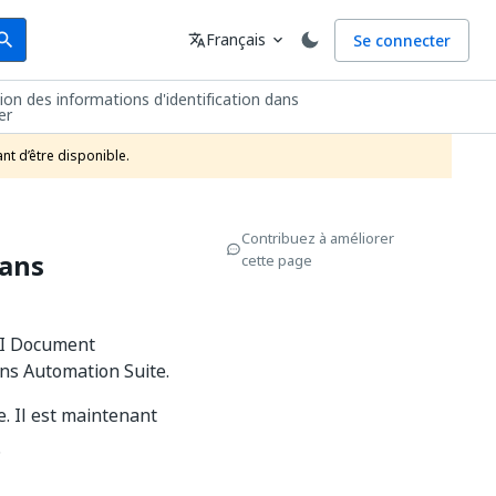
arch
Langue
Français
Se connecter
earch
translate
expand_more
tion des informations d'identification dans
er
nt d’être disponible.
Contribuez à améliorer
dans
cette page
API Document
ns Automation Suite.
. Il est maintenant
.