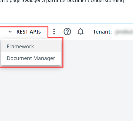
 à la page Swagger à partir de Document Understanding
.